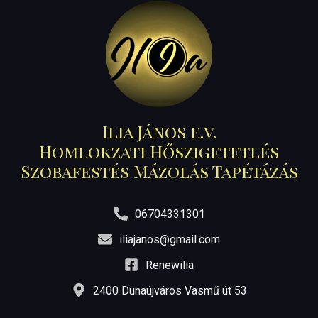
Ilia János e.v.
Homlokzati Hőszigetetlés
Szobafestés Mázolás Tapétázás
06704331301
iliajanos@gmail.com
Renewilia
2400 Dunaújváros Vasmű út 53